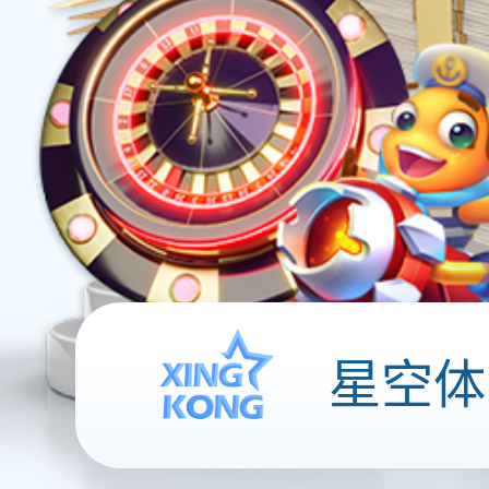
八、隐私政策的更新
当本政策有重大调整时，我们将
九、联系我们
如有任何隐私相关的问题，请发送邮件至
赛事直播开启提醒
点
在赛事详情页点击“开赛提醒”，系
加
统将主动通知你准时观看。