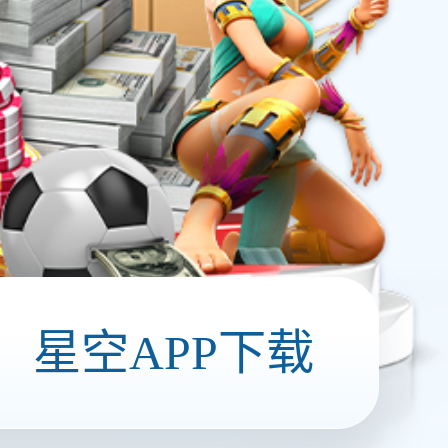
开启深色模式
结
点击页面右上角图标进入夜间护眼