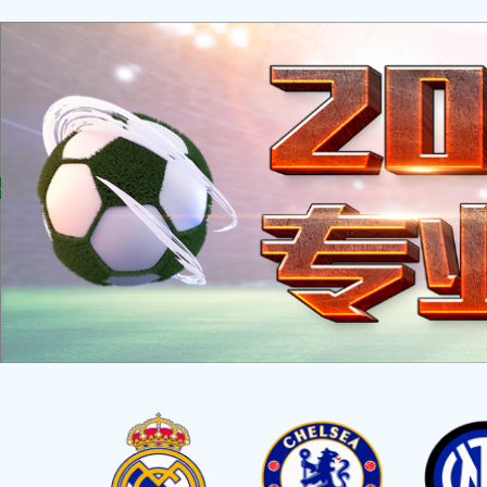
一、引言
开云体育下载平台为用户提供便
二、信息收集范围
我们可能收集以下信息：
注册信息：如手机号、昵称、
设备信息：操作系统、浏览器