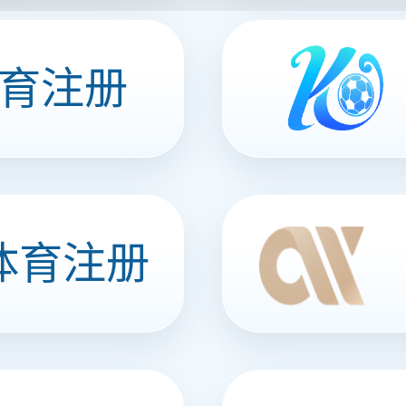
。
APP 加速加载
数据中心使用技巧
通过开云体育下载客户端访问，
击任意球员即可展开详细数据，
享受更快的数据加载与更低延迟
括传球、射门、控球时间等指
直播体验。
。
联系我们
support@Lyaxcm.com
名
是