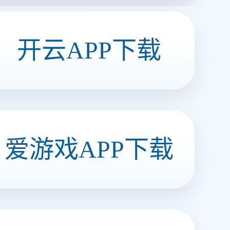
模式，适合夜间长时间观看。
可
的
开云体育下载
开云体育(中国)官方网站 【eson推荐*请牢记发财域
:tyu8989.com】 成立于2012年8月，注册资金4500万，
一家生产各类体育用品的厂家，是一家集科研、生产、销
售为一体的体育用品产品企业。开云体育(中国)官方网站只